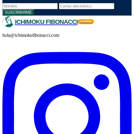
SUSCRIBIRME
ICHIMOKU FIBONACCI
10 AÑOS
hola@ichimokufibonacci.com