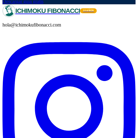
Descargar guía gratis
ICHIMOKU FIBONACCI
10 AÑOS
hola@ichimokufibonacci.com