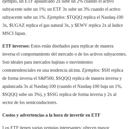
ejemplo, un ETF apalancado 2x sube un 2% cuando el activo
subyacente sube un 1%; un ETF 3x sube un 3% cuando el activo
subyacente sube un 1%.
Ejemplos:
$TQQQ replica el Nasdaq-100
3x, $UGAZ replica el gas natural 3x, y $EWV replica 2x al índice
MSCI Japan.
ETF inversos:
Estos están diseñados para replicar de manera
inversa el comportamiento del mercado o de los activos subyacentes.
Son ideales para mercados bajistas o movimientos
contratendenciales en una tendencia alcista.
Ejemplos:
$SH replica
de forma inversa el S&P500, $SQQQ replica de manera inversa y
apalancada 3x al Nasdaq-100 (cuando el Nasdaq-100 baja un 1%,
$SQQQ sube un 3%), y $SSG replica de forma inversa y 2x al
sector de los semiconductores.
Costos y advertencias a la hora de invertir en ETF
Los ETF tienen varias ventajas interesantes: ofrecen mayor